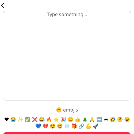
😊 emojis
❤️
😭
✨
✅
❌
😂
🔥
⭐
🎉
😊
👍
🎄
🙏
➡️
☀️
🤣
🤔
😉
💙
💔
😍
😅
❄️
🎁
🔗
💪
🚀